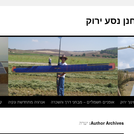
נן נסע ירוק
נוך ירוק
אופניים חשמליים – מבחני דרך והשכרה
אנרגיה מתחדשת ונקיה
קו
יערה
Author Archives: