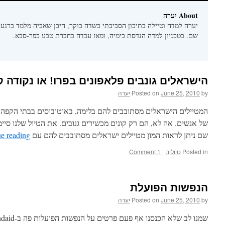
About יערה
יערה למדה וטיילה בתיכון הסביבתי בשדה בוקר, היכן שאביה מלמד כרגע,
שם. בטכניון למדה הנדסת כימיה, ומאז עבדה בחברת טבע כפר-סבא.
הישראלים גונבים פלאפונים בפרו! או נקודה 
by
June 25, 2010
Posted on
יערה
של אנשים. אה לא, הם רק קונים מכשירים גנובים. את הטיול שלנו סיימ
שם ניתן לראות המון מטיילים ישראלים מסתובבים להם עם IPHONE …
e reading
Posted in
טיולים
|
1 Comment
הנפשות הפועלת
by
June 25, 2010
Posted on
יערה