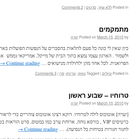
Posted in
ללא שיוך
,
סרטים
|
2 Comments
מתמקמים
by
March 15, 2010
Posted on
יערה
כיון שאין לי כונה כל פעם להלאות בהסברים על הנפשות הפועלות בארג
ולשמור . הארגון עצמו נמצא בתוך הבית של מייקל, אמריקאי (ממש אבל
הפרואנית. לכל אחד מהן ילד/ילדה מנישואים …
Continue reading
→
Posted in
טיולים
|
Tagged
טאקי
,
טריוחו
,
פרו
|
3 Comments
טרוחיו – שבוע ראשון
by
March 10, 2010
Posted on
יערה
[יערה] אוטובוס לילה לטרוחיו. דוקא רצינו אוטובוס צוהריים כדי לראו
כרטיסים VIP , כורסא נוחה, ארוחת ערב כמו במטוס, סרט הוראו
לחגור חגורות בטיחות כל הנסיעה). …
Continue reading
→