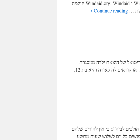
הנה. ולפני הצגת הנפשות הפועלות בחיינו הקדמה קצרה על Windaid.com ו-Windaid.org: Windaid הוקמה
רשת …
Continue reading
→
יטואל של הוצאת ילדה ממסגרת
החינוך הרגילה לטובת המורה הלבנה התברר כסיפור הרבה יותר מסובך. אז קוראים לה לאורה והיא בת 12.
ולכים לביה”ס כי אין להורים שלהם
 לימודים 50 סול כ- 60 ש”ח]. אנחנו נפגשים כל יום לשלוש שעות מתשע