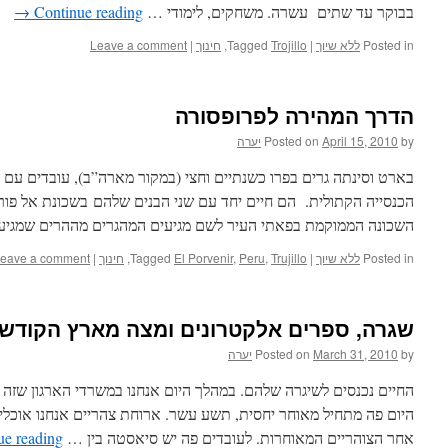
בבוקר עד שתים עשרה. משחקים, לימודי …
Continue reading
→
Posted in
ללא שיוך
|
Trojillo
Tagged
,
חינוך
|
Leave a comment
הדרך המהירה לפרופסורה
by
April 15, 2010
Posted on
יערה
בארט וסינתה גרים בפרו כשנתיים וחצי (במקור מארה”ב), עובדים ע
הכנסייה הקתולית. הם חיים יחד עם שני הבנים שלהם בשכונת אל פורבינ
השכונה הממוקמת בפאתי העיר לשם מגיעים המהגרים מההרים שמגיע
Posted in
ללא שיוך
|
Trujillo
,
Peru
,
El Porvenir
Tagged
,
חינוך
|
eave a comment
שגרה, ספרים אלקטרונים ומצה מארץ הקודש
by
March 31, 2010
Posted on
יערה
החיים נכנסים לשיגרה שלהם. במהלך היום אנחנו במשרדי הארגון שזה ב
היום פה מתחיל מאוחר יחסית, תשע עשר. ארוחת צהריים אנחנו אוכל
אחר הצוהריים המאוחרות. לעובדים פה יש סיאסטה בין …
ue reading