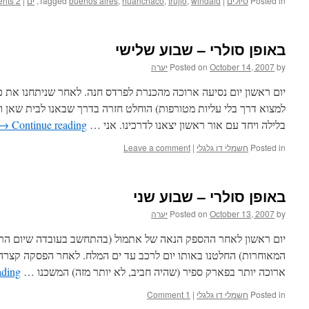
Posted in
טיולים
|
windaid
,
trujio
,
huanchaco
,
buenos aires
Tagged
,
ים
|
2 Comments
באופן סולרי – שבוע שלישי
by
October 14, 2007
Posted on
יערה
יום ראשון יום נסיעה ארוכה מהכנרת לפרדס חנה. לאחר שניתחנו את 
למצוא דרך בלי עליות מטורפות) הוחלט חזרה בדרך שבאנו לבית שאן ו
בלילה ויחד עם אור ראשון יצאנו לדרכינו. אני …
Continue reading
→
Posted in
חשמלי דו גלגלי
|
Leave a comment
באופן סולרי – שבוע שני
by
October 13, 2007
Posted on
יערה
יום ראשון לאחר ההספק הנאה של אתמול (בהתחשב בעובדה שיום הר
המאוחרות) החלטנו באותו יום לרכב עד ים המלח. לאחר הפסקה קצר
ארוכה יותר בפארק ספיר (שהיה חביב, לא יותר מזה) המשכנו …
ading
Posted in
חשמלי דו גלגלי
|
1 Comment