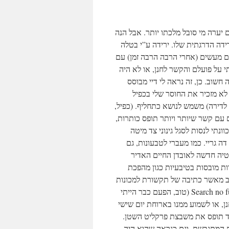
ם יערה מי סובל מלכתו יותר. אבל הנה
ידה הדרגתית שלו. ירידה ע”י בטלה
עם מעשים (אחרי הרבה הרבה זמן) עם
 על פועלם והקשר לחנן, או לא היה
חשוב. כן, זה נראה לי דיי מבוסס
ה לא מזכיר את החוסר שלי בכפיל
( לדירה) משמש לנושא כתחליף. (כפיל
ים עם קשר שיותר ויותר תופס כותרות
ונתי לנסות לסגל גינוני צד מיטה
(דה גריי. כמו מעברי לטבעונות, גם
מפטיה חדשה לאובדן החיים האדיר
ת מובסות בטיבעיות כגון מהפכת
ב מאשר כתיבה של תקשורת למכונות
וירטואליות. אה, וזה גם מעניין, אני מודה. אם בסיבוכיות עסקינן, Search no further (טוב, הפעם כבר הייתי
נן, או לשמוע ממנו בארוחת יום שישי
תמיד תופס את משבצת פרקליט השטן
ות המתגבשת. וגם כנראה שהוא היה