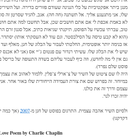
מנגן ביתר אפקטיביות על כלי הנגינה שעודם פזורים בדירה. ועל השירים
שלו, אני מתגעגע אליך. אל תשתנה (חה חה). אגב, להגיד שסרטן זה סו,
לא באמת אכפת לי אם אתם חושבים שכן, אבל תחשבו למה אתם חוש.
טוב, עברתי עכשיו על הפוסט, תיקנתי שגיאות כתיב, אבל סגנון זרם 
הוא לא קבע טיסה על הסילבסטר, וגם עוד לא העסקתי אותו) יסתדר. .
אז בנימה יותר אופטימית, החלטתי לעבור על הבלוג של חנן, מאלף ועד 
שיש לי את הבלוג שלו. עשיתי רנדור עם פנטום ג’יי אס (אני לא אכנס,
פוסט שלם נפרד).
היה לו שם ציטוט של השיר של צ’ארלי צ’פלין. ללמוד לאהוב את עצמך
במיוחד. זה בפרוש שם את צורת העמידה הייחודית שלו באור אחר. אני
עצמם ודרך זה את כולנו.
יהיה זכרו לנר.
אך כמה יש 
2007
ולסיום השיר אהבה עצמית. התרגום בפוסט של חנן מ-
דקדקגו)
 Love Poem by Charlie Chaplin