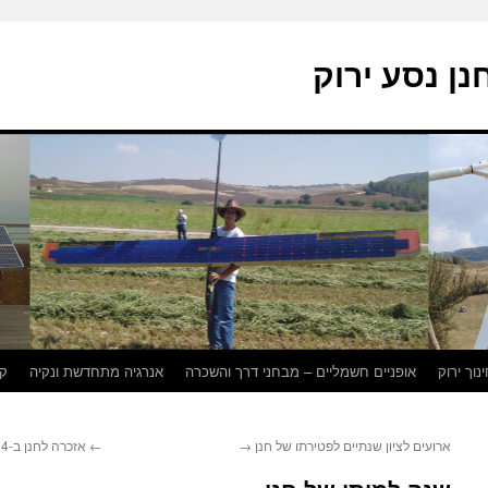
נן נסע ירוק
נוך ירוק
אופניים חשמליים – מבחני דרך והשכרה
אנרגיה מתחדשת ונקיה
קו
אזכרה לחנן ב-3.1.14
←
→
ארועים לציון שנתיים לפטירתו של חנן