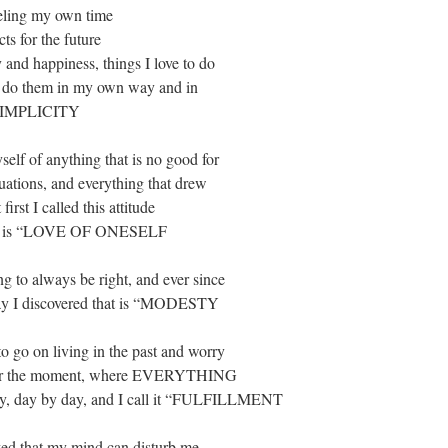
eeling my own time,
s for the future.
 and happiness, things I love to do
I do them in my own way and in
SIMPLICITY”.
self of anything that is no good for
tuations, and everything that drew
st I called this attitude
it is “LOVE OF ONESELF”.
ng to always be right, and ever since
ay I discovered that is “MODESTY”.
to go on living in the past and worry
ve for the moment, where EVERYTHING
ay, day by day, and I call it “FULFILLMENT”.
zed that my mind can disturb me