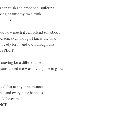
hat anguish and emotional suffering
iving against my own truth.
ICITY”.
tood how much it can offend somebody
 person, even though I knew the time
 ready for it, and even though this
RESPECT”.
raving for a different life,
t surrounded me was inviting me to grow.
ood that at any circumstance,
time, and everything happens
uld be calm.
NCE”.