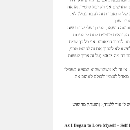
 החדשים אני רק יכול לדמיין. אז אח
ג של התאבדות זה לעבור גבול? לא
בים שכן
התודעה הושאר, העורך שלי שבחופשה
(הקוראים מוזמנים לתת לי הערות
תו, לכבוד המאורע. אני כל כך שמח
 לנושא לא להפוך את זה לפוסט טכני
גם אין לי מה לחדש), וזה כיף לעבור עליהם בשדה התעופה של בריסל בחזרה מה-30C3 (על זה צריך לעשות
. אז זה לא משהו שהוא המציא בשבילי
 מאחל לעצמי ולכולם לאהוב את
(לי עוד ללמוד): (הועתק מחיפוש
As I Began to Love Myself – Self