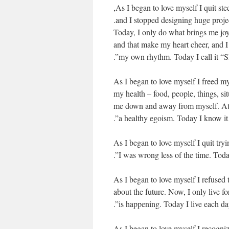
As I began to love myself I quit st
and I stopped designing huge project
Today, I only do what brings me joy
and that make my heart cheer, and 
my own rhythm. Today I call it “
As I began to love myself I freed my
my health – food, people, things, si
me down and away from myself. At fir
a healthy egoism. Today I know 
As I began to love myself I quit tryi
I was wrong less of the time. Tod
As I began to love myself I refused 
about the future. Now, I only li
is happening. Today I live each d
As I began to love myself I recogni