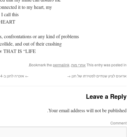
onnected it to my heart, my
 call this
HEART”.
, confrontations or any kind of problems
collide, and out of their crashing
w THAT IS “LIFE”!
.
permalink
. Bookmark the
אחרי מות
This entry was posted in
אזכרה לחנן ב-3.1.14
←
→
ארועים לציון שנתיים לפטירתו של חנן
Leave a Reply
Your email address will not be published.
Comment