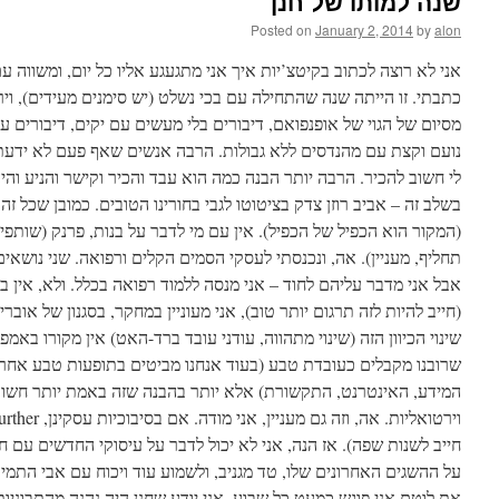
שנה למותו של חנן
Posted on
January 2, 2014
by
alon
אני לא רוצה לכתוב בקיטצ’יות איך אני מתגעגע אליו כל יום, ומשווה ע
כתבתי. זו הייתה שנה
שהתחילה עם בכי נשלט (יש סימנים מעידים), ויר
מסיום של הגוי של אופנפואם, דיבורים בלי מעשים עם יקים, דיבורים 
נועם וקצת עם מהנדסים ללא גבולות. הרבה אנשים שאף פעם לא ידעתי
לי חשוב להכיר. הרבה יותר הבנה כמה הוא עבד והכיר וקישר והניע והיה 
בשלב זה – אביב רוזן צדק בציטוטו לגבי בחורינו הטובים. כמובן שכל ז
המקור הוא הכפיל של הכפיל). אין עם מי לדבר על בנות, פרנק (שותפי,
תחליף, מעניין). אה, ונכנסתי לעסקי הסמים הקלים ורפואה. שני נושא,
אבל אני מדבר עליהם לחוד – אני מנסה ללמוד רפואה בכלל. ולא, אין בכו
חייב להיות לזה תרגום יותר טוב), אני מעוניין במחקר, בסגנון של אוברי 
שינוי הכיוון הזה (שינוי מתהווה, עודני עובד ברד-האט) אין מקורו בא
שרובנו מקבלים כעובדת טבע (בעוד אנחנו מביטים בתופעות טבע אחרו
המידע, האינטרנט, התקשורת) אלא יותר בהבנה שזה באמת יותר חשו
חייב לשנות שפה). אז הנה, אני לא יכול לדבר על עיסוקי החדשים עם ח
על ההשגים האחרונים שלו, טד מגניב, ולשמוע עוד ויכוח עם אבי ה.
את לוטם אני פוגש כמעט כל שבוע, אני יודע שחנן היה נהנה מהתבוני