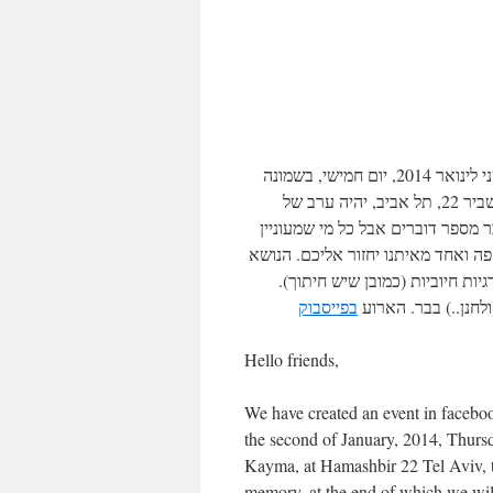
פתחנו ארוע בפייסבוק ושכחנו לעדכן כאן, ובאתי לתקן את הטעות. בשני לינואר 2014, יום חמישי, בשמונה
בערב, באולם הנקרא מקום לשבט\שבת שמעל הבר קיימא, ברחוב המשביר 22, תל אביב, יהיה ערב של
בר מספר דוברים אבל כל מי שמעוניין
פה ואחד מאיתנו יחזור אליכם. הנושא
גיות חיוביות (כמובן שיש חיתוך
חנן..) בבר. הארוע
בפייסבוק
Hello friends,
We have created an event in faceboo
the second of January, 2014, Thurs
Kayma, at Hamashbir 22 Tel Aviv, th
memory, at the end of which we wil