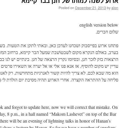
ארוע לשנה למותו של חנן בבר קיימא
Posted on
December 21, 2013
by
alon
english version below
שלום חברים,
הרצאות בזק לזכר חנן, ובסיומו נקרין הרצאה של חנן. בינתיים יש לנו כ
עדיין יש מקום להוסיף, אז אנא פנו אלי או אל יערה או השאירו פרטים 
הוא מה שבא לכם, לא צריך להיות קשור לאנרגיות מתחדשות, רק לאנר).
סליחה על ההתראה הקצרה. אחרי הארוע תהיה מסיבת יום הולדת לי (ול
k and forgot to update here, now we will correct that mistake. On
day, 8 p.m., in a hall named “Makom Lashevet” on top of the Bar
ere will be an evening of lightning talks in honor of Hanan’s
l show a lecture by Hanan. So far we have a number of speakers