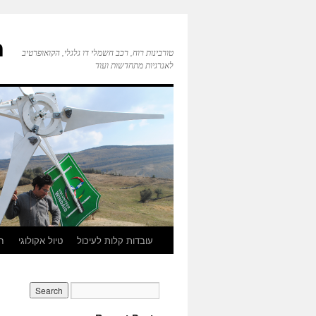
ח
טורבינות רוח, רכב חשמלי דו גלגלי, הקואופרטיב
לאנרגיות מתחדשות ועוד
עובדות קלות לעיכול
טיול אקולוגי
חי
Skip
to
content